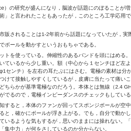
r Interface）の研究が盛んになり，脳波が話題にのぼることが増
術」と言われたこともあったが，このところ工学応用で
市販されることは1-2年前から話題になっていたが，実
でボールを動かすというおもちゃである。
ットを使っている。伸縮性のあるバンドを頭にはめる。
いているから少し重い。額（中心から１センチほど左よ
φ1センチ）を左右の耳たぶにはさむ。電極の素材は分
つけて接触しやすくしているが，皮膚に当たって痛いこ
どちらかが基準電極なのだろう。本体とは無線（2.4 G
がでるので，電極インピーダンスのチェックもしている
知すると，本体のファンが回ってスポンジボールが空中
ると，確かにボールが浮き上がる。でも，自分で動かし
ているような気もするが，思いのままには操れない。「
「集中力」が何をさしているのか分からない。