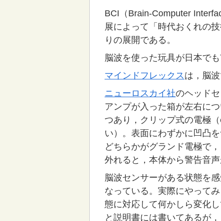
BCI（Brain-Compute
展によって「時代おくれの技
りの展開である。
脳波を使った玩具が日本でも
マインドフレックス
は，脳波
ニューロスカイ社
のヘッドセ
アンプが入った箱が左右につ
つあり，クリップ式の電極（
い）。表面にわずかに凹凸を
どちらかがグランド電極で，
外れると，本体から警告音声
脳波センサーがある状態を感
なっている。実際にやってみ
態に対応して何かしら変化し
と説明書には書いてあるが，