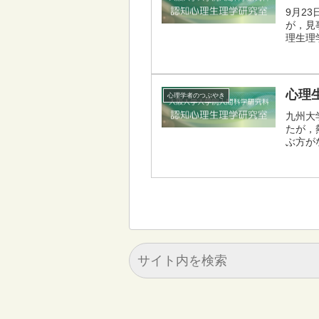
9月2
が，見
理生理学
心理
心理学者のつぶやき
九州大
たが，
ぶ方が