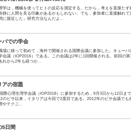
理学は，機械を使ってヒトの反応を測定する。だから，考えを直接たず
冷静に人間を見る印象があるかもしれない。でも，参加者に直接触れて
間に接近した」研究方法なんだよ...
ーバでの学会
職場に移って初めて，海外で開催される国際会議に参加した。キューバ
学会議（IOP2016）である。この会議は2年に1回開催される。前回の
あれから2年も経つか...
リアの宿題
回国際心理生理学会議（IOP2018）に参加するため，9月3日から12日
2012のピサ以来，イタリアは今回で2度目である。2012年のピサ会議
やテクニ...
の5日間