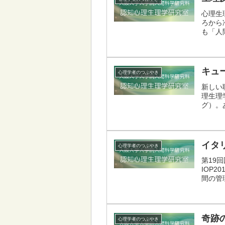
心理生
ろから
も「人
キュ
心理学者のつぶやき
新しい
理生理
グ）。
イタ
心理学者のつぶやき
第19
IOP
間の管理
奇跡
心理学者のつぶやき