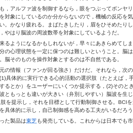
も，アルファ波を制御するなら，眼をつぶってボンヤリ
を対象にしているのか分からないので，機械の反応を気
い。かなり疲れる。まばたきしたり，眉をひそめたりし
，やはり脳波の周波数帯を対象にしているようだ。
来るようになるかもしれないが，早々にあきらめてしま
分の心理状態を一定に保つのは難しいということ。脳は
。脳そのものを操作対象とするのは不自然である。
元の情報（ファンが回る強さ）だけだ。それなら，次の
(1)具体的に実行できる心的活動の選択肢（たとえば，
るとか）をユーザーにいくつか提示する，(2)そのとき
波ともっとも違いが大きい（弁別しやすい）脳波を生じ
選択肢を提示し，それを目標として行動制御させる。BCI
を具体的に示し，自己制御感を高める工夫がいるだろう
った製品は
東芝
も発売している。これからは日本でも市