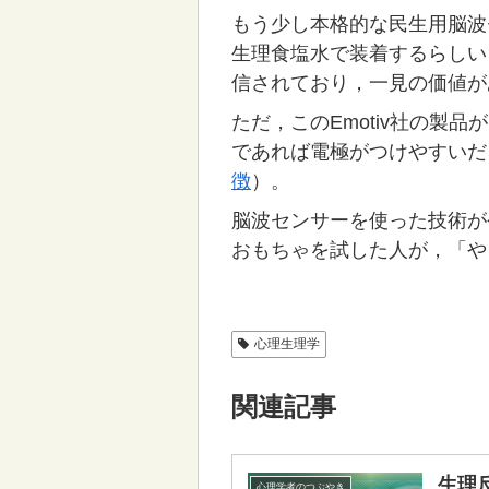
もう少し本格的な民生用脳波
生理食塩水で装着するらしい
信されており，一見の価値が
ただ，このEmotiv社の
であれば電極がつけやすいだ
徴
）。
脳波センサーを使った技術が
おもちゃを試した人が，「や
心理生理学
関連記事
生理
心理学者のつぶやき