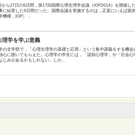
3日から27日の5日間，第17回国際心理生理学会議（IOP2014）を開催
事に結実した5日間だった。国際会議を実施するのは，正直にいえば面
機構，IOP）...
生理学を学ぶ意義
学の文学部で，「心理生理学の基礎と応用」という集中講義をする機会
熱心に聴いてもらえた。心理学の学生には，「認知心理学」や「社会心
なじみがあるかもしれない。しか...