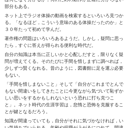
部分もある。
ネット上でラジオ体操の動画を検索するといろいろ見つか
る。「なるほど，こういう意味のある体操だったのか」と
３０年たって初めて学んだ。
著作権の問題はいろいろあるようだ。しかし，疑問に思っ
たら，すぐに答えが得られる便利な時代だ。
自分の知識は本当に正しいかと心配しだすと，限りなく疑
問が増えてくる。そのたびに手間を惜しまずに調べれば，
少しずつ賢くなれる。昔のように，図書館に足を運ぶ必要
もない。
「手間を惜しまないこと」そして「自分がこれまでとんで
もない間違いをしてきたことに今更ながら気づいて恥ずか
しい思いをするかもしれないという恐れに打ち克つこ
と」。ネット時代の生涯学習は，怠惰と恐怖を克服するこ
とが鍵となるだろう。
知識が間違っていても，自分がそれに気づかなければ，い
い気持ちでいられる。年齢や役職が上がるにつれて，間違