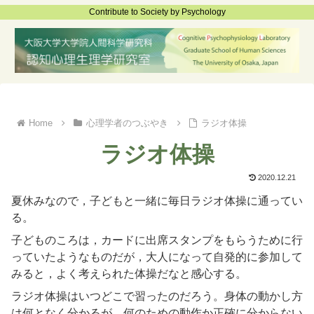
Contribute to Society by Psychology
心理学者のつぶやき
ラジオ体操
ラジオ体操
2020.12.21
夏休みなので，子どもと一緒に毎日ラジオ体操に通ってい
る。
子どものころは，カードに出席スタンプをもらうために行
っていたようなものだが，大人になって自発的に参加して
みると，よく考えられた体操だなと感心する。
ラジオ体操はいつどこで習ったのだろう。身体の動かし方
は何となく分かるが，何のための動作か正確に分からない