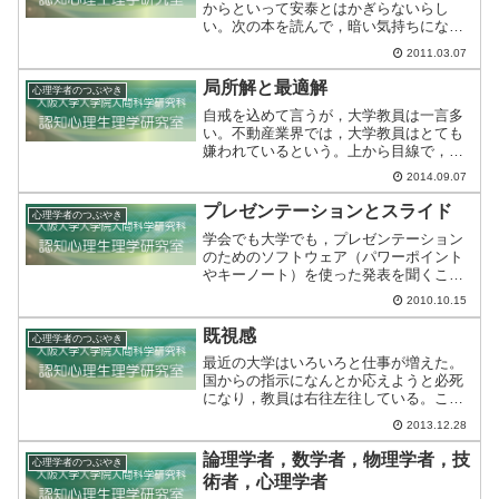
からといって安泰とはかぎらないらし
い。次の本を読んで，暗い気持ちになっ
た。増田不三雄 (2010).社内失業－企業に
2011.03.07
捨てられた正社員双葉新書社内失業と
は，正社員であっても職場でまともに仕
局所解と最適解
心理学者のつぶやき
事が与えられない人...
自戒を込めて言うが，大学教員は一言多
い。不動産業界では，大学教員はとても
嫌われているという。上から目線で，文
句が多いからだそうだ。・・・耳が痛
2014.09.07
い。－－－大学教員という仕事は，狭い
専門に閉じこもってしまえば，「お山の
プレゼンテーションとスライド
心理学者のつぶやき
大将」でいられる。学生との...
学会でも大学でも，プレゼンテーション
のためのソフトウェア（パワーポイント
やキーノート）を使った発表を聞くこと
が多い。感動するくらいに美しく，そし
2010.10.15
て楽しいプレゼンに出会うこともある。
2007年のHCI国際会議における金出武雄
既視感
心理学者のつぶやき
先生（カーネギーメ...
最近の大学はいろいろと仕事が増えた。
国からの指示になんとか応えようと必死
になり，教員は右往左往している。この
ような時代の空気をどこかで見聞きした
2013.12.28
気がしていたが，ようやくその正体が分
かった。太平洋戦争のときの日本だ。百
論理学者，数学者，物理学者，技
心理学者のつぶやき
田尚樹・渡部昇一 (20...
術者，心理学者