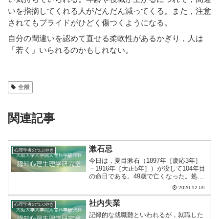
いを指摘してくれる人がだんだん減ってくる。また，注意
されてもプライドがひどく傷つくようになる。
自分の間違いを認めて直せる柔軟性があるかぎり，人は
「若く」いられるのかもしれない。
全般
関連記事
漱石忌
心理学者のつぶやき
今日は，夏目漱石（1897年［慶応3年］
－1916年［大正5年］）が没して104年目
の命日である。49歳で亡くなった。処女
作「吾輩は猫である」を書いたのは1905
2020.12.09
年（明治38年）であるから，実質11年し
か作家活動をしていない。高校生のころ
社内失業
心理学者のつぶやき
か...
記録的な就職難といわれるが，就職した